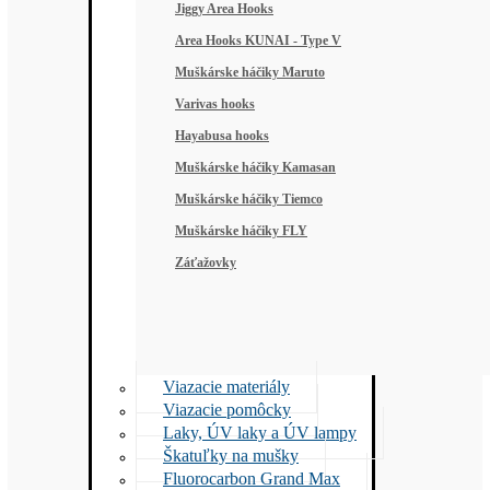
Jiggy Area Hooks
Area Hooks KUNAI - Type V
Muškárske háčiky Maruto
Varivas hooks
Hayabusa hooks
Muškárske háčiky Kamasan
Muškárske háčiky Tiemco
Muškárske háčiky FLY
Záťažovky
Viazacie materiály
Viazacie pomôcky
Laky, ÚV laky a ÚV lampy
Škatuľky na mušky
Fluorocarbon Grand Max