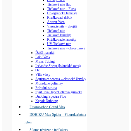
Glossy Yarn
Tielkové nite fluo
Tielkové nite – Floss
Holografické lametky
Kružkovací drôtik
Antron Yarn
Viazacie nite – dvojité
Tielkové nite
Tielkové lametky
Krúžkovacie lametky
UV Tielkové nite
Tielkové nite – chvostikové
Ďalší materiál
Lak / Vosk
Mylar Tubing
Icelandic Sheep (Islandská ovca)
Oči
Vílie vlasy
Squirmies worms – elastické červíky
Mosadzné golieriky
Prírodná struna
Synt Oval Tape/Tielková gumička
Dubbing Spectra Fluo
Kapok Dubbing
Fluorocarbon Grand Max
DOHIKU Max Spider – Fluorokarbón a
nylon
Silony, náväzce a indikátory