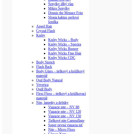
Šenylky dlhý vlas
Mikro Šenylky
Dennis the Menace Fritz
Slonia kaktus perlová
šenilka
Angel Hair
Crystal Flash
Knôty
Knôty Wicks – Body
Knôty Wicks – Spectra
Knôty Wicks Bugger
Knôty Wicks Fine Hair
Knôty Wicks CDC
Body Stretch
Flash Back
Body Glass – tielkový a krúžkový
materiál
Quil Body Natural
Veverica
Quill Body
Flexi Floss – tielkový a krúžkovací
materiál
Nite, lametky a drôtiky
Viazacie nite – NV 80
Viazacie nite – NV 120
Viazacie nite – NV 150
Tielkové nite Camouflage
Super pevná viazacia niť
Nite – Micro Floss