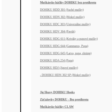
Muškárske háčiky DOHIKU bez protihrotu
DOHIKU HDD 301 (Suché mušky)
DOHIKU HDN 302 (Mokré mušky)
DOHIKU HDC 303 (Univerzálne mušky)
DOHIKU HDV 304 (Pavúk)
DOHIKU HDG 611 (Kriváky a pupové mušky)
DOHIKU HDG 644 (Gammarus, Pupa)
DOHIKU HDG 645 (Larva, pupa, shrimp)
DOHIKU HDA 254 (Pupa)
DOHIKU HDJ (Jigové mušky)
- DOHIKU HDN 302 SP (Mokré mušky)
Jig Heavy DOHIKU Hooks
Záťažovky DOHIKU - Bez protihrotu
Muškárske háčiky CLAW