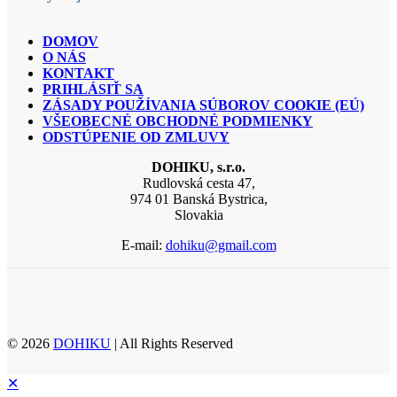
DOMOV
O NÁS
KONTAKT
PRIHLÁSIŤ SA
ZÁSADY POUŽÍVANIA SÚBOROV COOKIE (EÚ)
VŠEOBECNÉ OBCHODNÉ PODMIENKY
ODSTÚPENIE OD ZMLUVY
DOHIKU, s.r.o.
Rudlovská cesta 47,
974 01 Banská Bystrica,
Slovakia
E-mail:
dohiku@gmail.com
© 2026
DOHIKU
| All Rights Reserved
✕