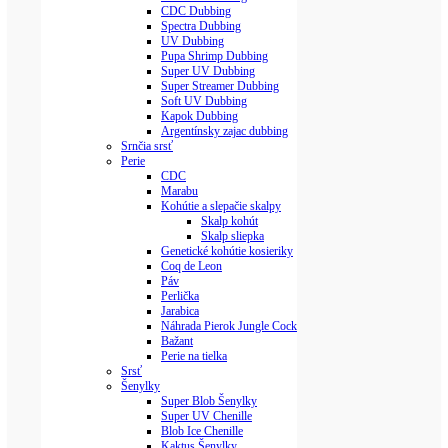
CDC Dubbing
Spectra Dubbing
UV Dubbing
Pupa Shrimp Dubbing
Super UV Dubbing
Super Streamer Dubbing
Soft UV Dubbing
Kapok Dubbing
Argentínsky zajac dubbing
Srnčia srsť
Perie
CDC
Marabu
Kohútie a slepačie skalpy
Skalp kohút
Skalp sliepka
Genetické kohútie kosieriky
Coq de Leon
Páv
Perlička
Jarabica
Náhrada Pierok Jungle Cock
Bažant
Perie na tielka
Srsť
Šenylky
Super Blob Šenylky
Super UV Chenille
Blob Ice Chenille
Kaktus Šenylky