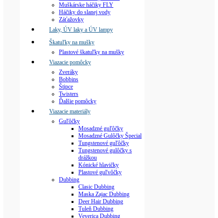
Muškárske háčiky FLY
Háčiky do slanej vody
Záťažovky
Laky, ÚV laky a ÚV lampy
Škatuľky na mušky
Plastové škatuľky na mušky
Viazacie pomôcky
Zveráky
Bobbins
Štipce
Twisters
Ďalšie pomôcky
Viazacie materiály
Guľôčky
Mosadzné guľôčky
Mosadzné Gulôčky Špecial
Tungstenové guľôčky
Tungstenové gulôčky s
drážkou
Kónické hlavičky
Plastové guľvôčky
Dubbing
Clasic Dubbing
Maska Zajac Dubbing
Deer Hair Dubbing
Tuleň Dubbing
Veverica Dubbing