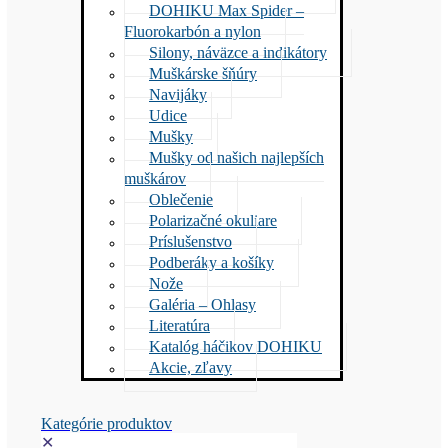
DOHIKU Max Spider –
Fluorokarbón a nylon
Silony, náväzce a indikátory
Muškárske šňúry
Navijáky
Udice
Mušky
Mušky od našich najlepších
muškárov
Oblečenie
Polarizačné okuliare
Príslušenstvo
Podberáky a košíky
Nože
Galéria – Ohlasy
Literatúra
Katalóg háčikov DOHIKU
Akcie, zľavy
Kategórie produktov
✕