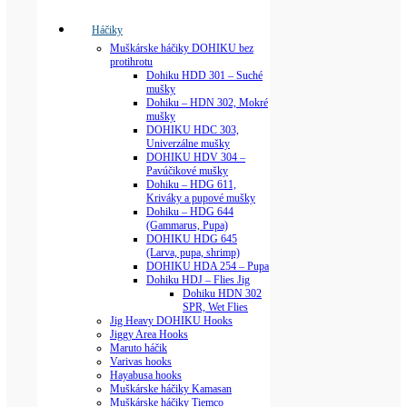
Háčiky
Muškárske háčiky DOHIKU bez
protihrotu
Dohiku HDD 301 – Suché
mušky
Dohiku – HDN 302, Mokré
mušky
DOHIKU HDC 303,
Univerzálne mušky
DOHIKU HDV 304 –
Pavúčikové mušky
Dohiku – HDG 611,
Kriváky a pupové mušky
Dohiku – HDG 644
(Gammarus, Pupa)
DOHIKU HDG 645
(Larva, pupa, shrimp)
DOHIKU HDA 254 – Pupa
Dohiku HDJ – Flies Jig
Dohiku HDN 302
SPR, Wet Flies
Jig Heavy DOHIKU Hooks
Jiggy Area Hooks
Maruto háčik
Varivas hooks
Hayabusa hooks
Muškárske háčiky Kamasan
Muškárske háčiky Tiemco