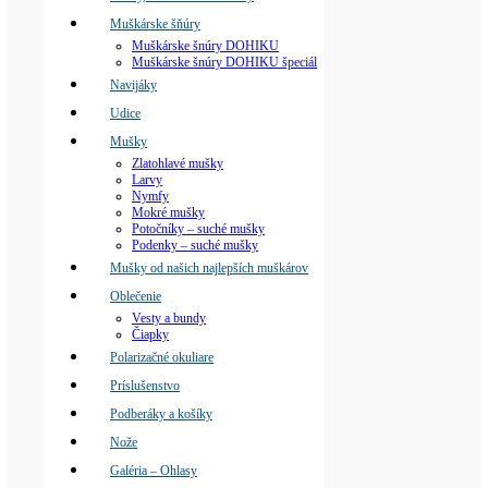
Muškárske šňúry
Muškárske šnúry DOHIKU
Muškárske šnúry DOHIKU špeciál
Navijáky
Udice
Mušky
Zlatohlavé mušky
Larvy
Nymfy
Mokré mušky
Potočníky – suché mušky
Podenky – suché mušky
Mušky od našich najlepších muškárov
Oblečenie
Vesty a bundy
Čiapky
Polarizačné okuliare
Príslušenstvo
Podberáky a košíky
Nože
Galéria – Ohlasy