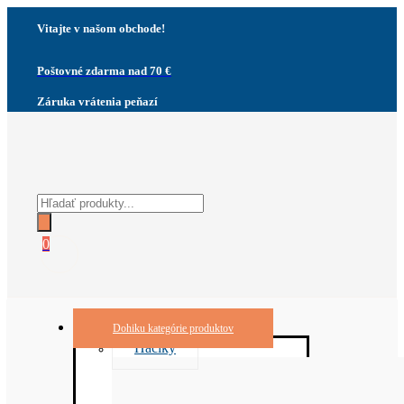
Vitajte v našom obchode!
Poštovné zdarma nad 70 €
Záruka vrátenia peňazí
Products
search
0
Dohiku kategórie produktov
Háčiky