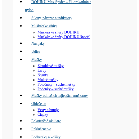
DOHIKU Max Spider – Fluorokarbón a
nylon
Silony, náväzce a indikátory
Muškárske šňúry
Muškárske šnúry DOHIKU
Muškárske šnúry DOHIKU špeciál
Navijáky
Udice
Mušky
Zlatohlavé mušky
Larvy
Nymfy
Mokré mušky
Potočníky – suché mušky
Podenky – suché mušky
Mušky od našich najlepších muškárov
Oblečenie
Vesty a bundy
Čiapky
Polarizačné okuliare
Príslušenstvo
Podberáky a košíky