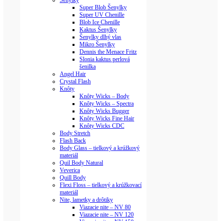
Šenylky
Super Blob Šenylky
Super UV Chenille
Blob Ice Chenille
Kaktus Šenylky
Šenylky dlhý vlas
Mikro Šenylky
Dennis the Menace Fritz
Slonia kaktus perlová
šenilka
Angel Hair
Crystal Flash
Knôty
Knôty Wicks – Body
Knôty Wicks – Spectra
Knôty Wicks Bugger
Knôty Wicks Fine Hair
Knôty Wicks CDC
Body Stretch
Flash Back
Body Glass – tielkový a krúžkový
materiál
Quil Body Natural
Veverica
Quill Body
Flexi Floss – tielkový a krúžkovací
materiál
Nite, lametky a drôtiky
Viazacie nite – NV 80
Viazacie nite – NV 120