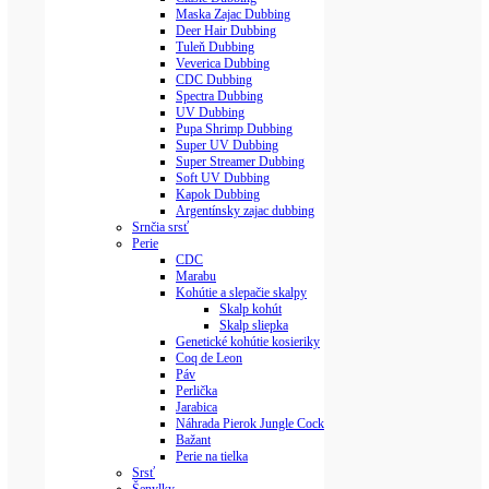
Maska Zajac Dubbing
Deer Hair Dubbing
Tuleň Dubbing
Veverica Dubbing
CDC Dubbing
Spectra Dubbing
UV Dubbing
Pupa Shrimp Dubbing
Super UV Dubbing
Super Streamer Dubbing
Soft UV Dubbing
Kapok Dubbing
Argentínsky zajac dubbing
Srnčia srsť
Perie
CDC
Marabu
Kohútie a slepačie skalpy
Skalp kohút
Skalp sliepka
Genetické kohútie kosieriky
Coq de Leon
Páv
Perlička
Jarabica
Náhrada Pierok Jungle Cock
Bažant
Perie na tielka
Srsť