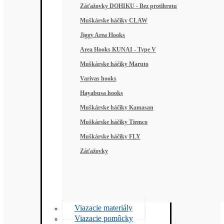
Záťažovky DOHIKU - Bez protihrotu
Muškárske háčiky CLAW
Jiggy Area Hooks
Area Hooks KUNAI - Type V
Muškárske háčiky Maruto
Varivas hooks
Hayabusa hooks
Muškárske háčiky Kamasan
Muškárske háčiky Tiemco
Muškárske háčiky FLY
Záťažovky
Viazacie materiály
Viazacie pomôcky