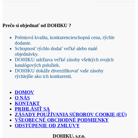
Prečo si objednať od DOHIKU ?
Prémiová kvalita, konkurencieschopná cena, rýchle
dodanie.
Schopnosť rýchlo dodať veľké alebo malé
objednávky.
DOHIKU udržiava veľké zásoby všetkých svojich
katalógových položiek.
DOHIKU dokáže diverzifikovať vaše zásoby
rýchlejšie ako ich konkurenti.
DOMOV
O NÁS
KONTAKT
PRIHLÁSIŤ SA
ZÁSADY POUŽÍVANIA SÚBOROV COOKIE (EÚ)
VŠEOBECNÉ OBCHODNÉ PODMIENKY
ODSTÚPENIE OD ZMLUVY
DOHIKU, s.r.o.