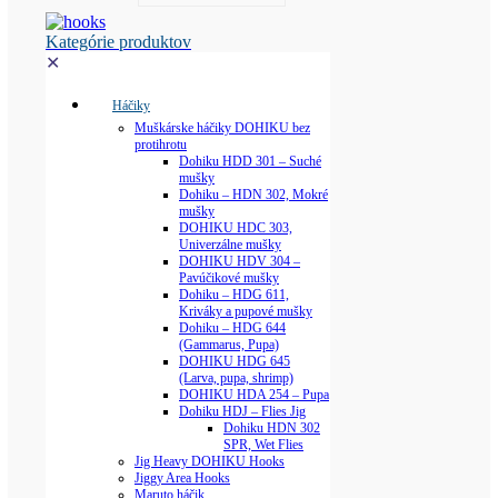
Kategórie produktov
✕
Háčiky
Muškárske háčiky DOHIKU bez
protihrotu
Dohiku HDD 301 – Suché
mušky
Dohiku – HDN 302, Mokré
mušky
DOHIKU HDC 303,
Univerzálne mušky
DOHIKU HDV 304 –
Pavúčikové mušky
Dohiku – HDG 611,
Kriváky a pupové mušky
Dohiku – HDG 644
(Gammarus, Pupa)
DOHIKU HDG 645
(Larva, pupa, shrimp)
DOHIKU HDA 254 – Pupa
Dohiku HDJ – Flies Jig
Dohiku HDN 302
SPR, Wet Flies
Jig Heavy DOHIKU Hooks
Jiggy Area Hooks
Maruto háčik