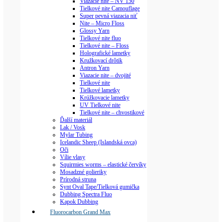
Viazacie nite – NV 150
Tielkové nite Camouflage
Super pevná viazacia niť
Nite – Micro Floss
Glossy Yarn
Tielkové nite fluo
Tielkové nite – Floss
Holografické lametky
Kružkovací drôtik
Antron Yarn
Viazacie nite – dvojité
Tielkové nite
Tielkové lametky
Krúžkovacie lametky
UV Tielkové nite
Tielkové nite – chvostikové
Ďalší materiál
Lak / Vosk
Mylar Tubing
Icelandic Sheep (Islandská ovca)
Oči
Vílie vlasy
Squirmies worms – elastické červíky
Mosadzné golieriky
Prírodná struna
Synt Oval Tape/Tielková gumička
Dubbing Spectra Fluo
Kapok Dubbing
Fluorocarbon Grand Max