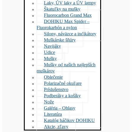
Laky, ÚV laky a ÚV lampy
Škatuľky na mušky
Fluorocarbon Grand Max
DOHIKU Max Spider –
Fluorokarbón a nylon
Silony, náväzce a indikátory
Muškárske šňúry
Navijáky
Udice
Mušky
Mušky od našich najlepších
muškárov
Oblečenie
Polarizačné okuliare
Príslušenstvo
Podberáky a košíky
Nože
Galéria – Ohlasy
Literatúra
Katalóg háčikov DOHIKU
Akcie, zľavy