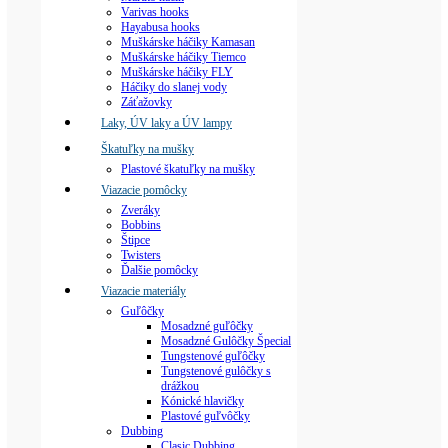
Varivas hooks
Hayabusa hooks
Muškárske háčiky Kamasan
Muškárske háčiky Tiemco
Muškárske háčiky FLY
Háčiky do slanej vody
Záťažovky
Laky, ÚV laky a ÚV lampy
Škatuľky na mušky
Plastové škatuľky na mušky
Viazacie pomôcky
Zveráky
Bobbins
Štipce
Twisters
Ďalšie pomôcky
Viazacie materiály
Guľôčky
Mosadzné guľôčky
Mosadzné Gulôčky Špecial
Tungstenové guľôčky
Tungstenové gulôčky s
drážkou
Kónické hlavičky
Plastové guľvôčky
Dubbing
Clasic Dubbing