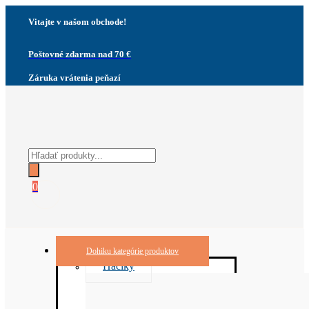
Vitajte v našom obchode!
Poštovné zdarma nad 70 €
Záruka vrátenia peňazí
Products
search
0
Dohiku kategórie produktov
Háčiky