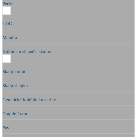
Perie
CDC
Marabu
Kohútie a slepačie skalpy
Skalp kohút
Skalp sliepka
Genetické kohútie kosieriky
Coq de Leon
Páv