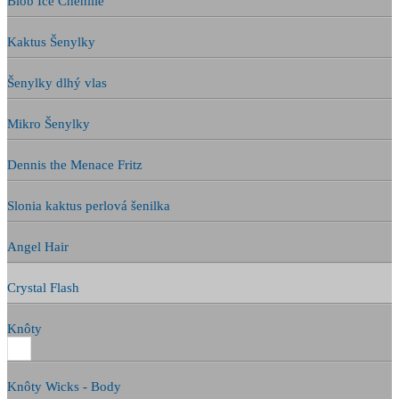
Blob Ice Chenille
Kaktus Šenylky
Šenylky dlhý vlas
Mikro Šenylky
Dennis the Menace Fritz
Slonia kaktus perlová šenilka
Angel Hair
Crystal Flash
Knôty
Knôty Wicks - Body