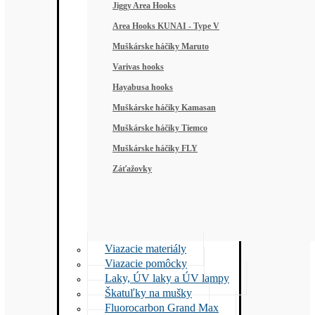
Jiggy Area Hooks
Area Hooks KUNAI - Type V
Muškárske háčiky Maruto
Varivas hooks
Hayabusa hooks
Muškárske háčiky Kamasan
Muškárske háčiky Tiemco
Muškárske háčiky FLY
Záťažovky
Viazacie materiály
Viazacie pomôcky
Laky, ÚV laky a ÚV lampy
Škatuľky na mušky
Fluorocarbon Grand Max