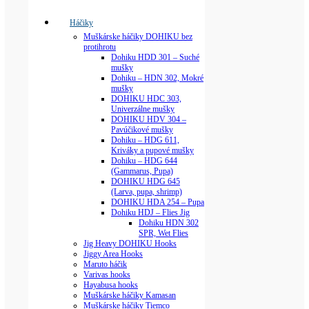
Háčiky
Muškárske háčiky DOHIKU bez
protihrotu
Dohiku HDD 301 – Suché
mušky
Dohiku – HDN 302, Mokré
mušky
DOHIKU HDC 303,
Univerzálne mušky
DOHIKU HDV 304 –
Pavúčikové mušky
Dohiku – HDG 611,
Kriváky a pupové mušky
Dohiku – HDG 644
(Gammarus, Pupa)
DOHIKU HDG 645
(Larva, pupa, shrimp)
DOHIKU HDA 254 – Pupa
Dohiku HDJ – Flies Jig
Dohiku HDN 302
SPR, Wet Flies
Jig Heavy DOHIKU Hooks
Jiggy Area Hooks
Maruto háčik
Varivas hooks
Hayabusa hooks
Muškárske háčiky Kamasan
Muškárske háčiky Tiemco