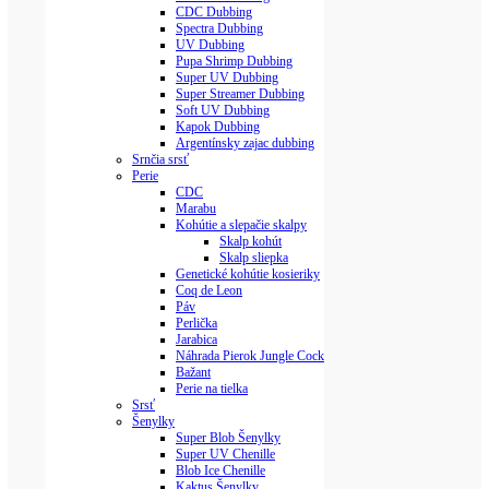
CDC Dubbing
Spectra Dubbing
UV Dubbing
Pupa Shrimp Dubbing
Super UV Dubbing
Super Streamer Dubbing
Soft UV Dubbing
Kapok Dubbing
Argentínsky zajac dubbing
Srnčia srsť
Perie
CDC
Marabu
Kohútie a slepačie skalpy
Skalp kohút
Skalp sliepka
Genetické kohútie kosieriky
Coq de Leon
Páv
Perlička
Jarabica
Náhrada Pierok Jungle Cock
Bažant
Perie na tielka
Srsť
Šenylky
Super Blob Šenylky
Super UV Chenille
Blob Ice Chenille
Kaktus Šenylky