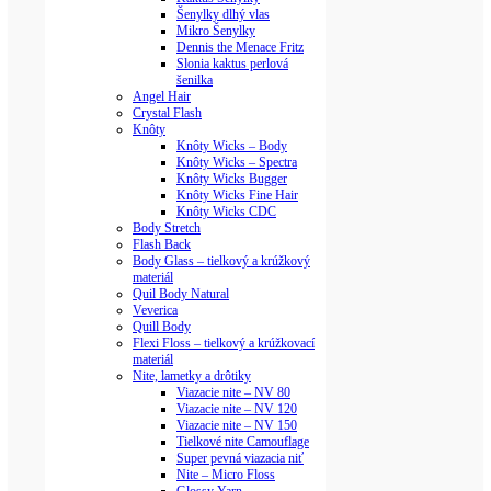
Šenylky dlhý vlas
Mikro Šenylky
Dennis the Menace Fritz
Slonia kaktus perlová
šenilka
Angel Hair
Crystal Flash
Knôty
Knôty Wicks – Body
Knôty Wicks – Spectra
Knôty Wicks Bugger
Knôty Wicks Fine Hair
Knôty Wicks CDC
Body Stretch
Flash Back
Body Glass – tielkový a krúžkový
materiál
Quil Body Natural
Veverica
Quill Body
Flexi Floss – tielkový a krúžkovací
materiál
Nite, lametky a drôtiky
Viazacie nite – NV 80
Viazacie nite – NV 120
Viazacie nite – NV 150
Tielkové nite Camouflage
Super pevná viazacia niť
Nite – Micro Floss