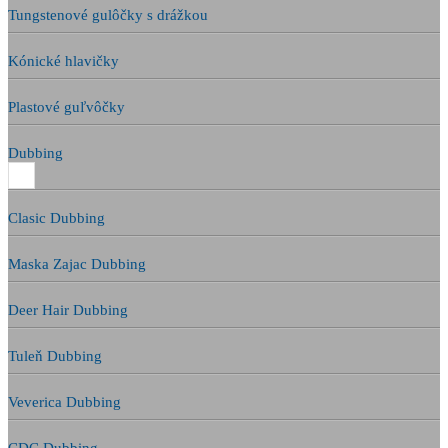
Tungstenové gulôčky s drážkou
Kónické hlavičky
Plastové guľvôčky
Dubbing
Clasic Dubbing
Maska Zajac Dubbing
Deer Hair Dubbing
Tuleň Dubbing
Veverica Dubbing