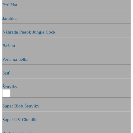
Perlička
Jarabica
Náhrada Pierok Jungle Cock
Bažant
Perie na tielka
Srsť
Šenylky
Super Blob Šenylky
Super UV Chenille