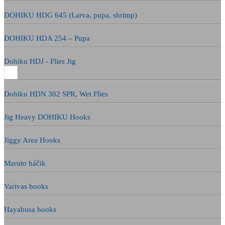
DOHIKU HDG 645 (Larva, pupa, shrimp)
DOHIKU HDA 254 – Pupa
Dohiku HDJ - Flies Jig
Dohiku HDN 302 SPR, Wet Flies
Jig Heavy DOHIKU Hooks
Jiggy Area Hooks
Maruto háčik
Varivas hooks
Hayabusa hooks