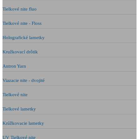
Tielkové nite fluo
Tielkové nite - Floss
Holografické lametky
Kružkovací drôtik
Antron Yarn
Viazacie nite - dvojité
Tielkové nite
Tielkové lametky
Krúžkovacie lametky
UV Tielkové nite