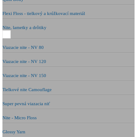
Flexi Floss - tielkový a krúžkovací materiál
Nite, lametky a drôtiky
Viazacie nite - NV 80
Viazacie nite - NV 120
Viazacie nite - NV 150
Tielkové nite Camouflage
Super pevná viazacia niť
Nite - Micro Floss
Glossy Yarn