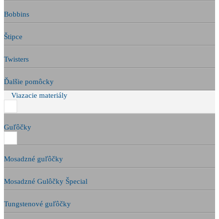
Bobbins
Štipce
Twisters
Ďalšie pomôcky
Viazacie materiály
Guľôčky
Mosadzné guľôčky
Mosadzné Gulôčky Špecial
Tungstenové guľôčky