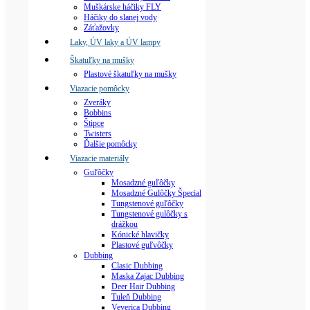
Muškárske háčiky FLY
Háčiky do slanej vody
Záťažovky
Laky, ÚV laky a ÚV lampy
Škatuľky na mušky
Plastové škatuľky na mušky
Viazacie pomôcky
Zveráky
Bobbins
Štipce
Twisters
Ďalšie pomôcky
Viazacie materiály
Guľôčky
Mosadzné guľôčky
Mosadzné Gulôčky Špecial
Tungstenové guľôčky
Tungstenové gulôčky s
drážkou
Kónické hlavičky
Plastové guľvôčky
Dubbing
Clasic Dubbing
Maska Zajac Dubbing
Deer Hair Dubbing
Tuleň Dubbing
Veverica Dubbing