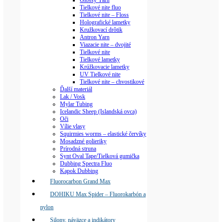
Glossy Yarn
Tielkové nite fluo
Tielkové nite – Floss
Holografické lametky
Kružkovací drôtik
Antron Yarn
Viazacie nite – dvojité
Tielkové nite
Tielkové lametky
Krúžkovacie lametky
UV Tielkové nite
Tielkové nite – chvostikové
Ďalší materiál
Lak / Vosk
Mylar Tubing
Icelandic Sheep (Islandská ovca)
Oči
Vílie vlasy
Squirmies worms – elastické červíky
Mosadzné golieriky
Prírodná struna
Synt Oval Tape/Tielková gumička
Dubbing Spectra Fluo
Kapok Dubbing
Fluorocarbon Grand Max
DOHIKU Max Spider – Fluorokarbón a
nylon
Silony, náväzce a indikátory