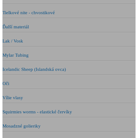
Tielkové nite - chvostikové
Ďalší materiál
Lak / Vosk
Mylar Tubing
Icelandic Sheep (Islandská ovca)
Oči
Vílie vlasy
Squirmies worms - elastické červíky
Mosadzné golieriky