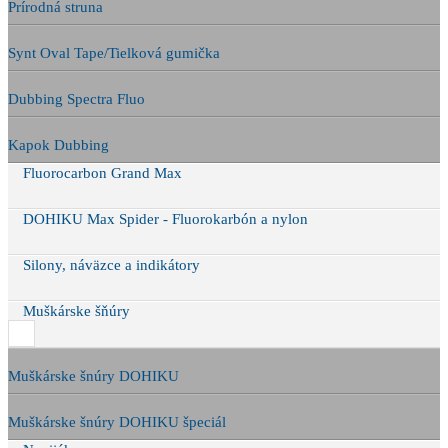
Prírodná struna
Synt Oval Tape/Tielková gumička
Dubbing Spectra Fluo
Kapok Dubbing
Fluorocarbon Grand Max
DOHIKU Max Spider - Fluorokarbón a nylon
Silony, náväzce a indikátory
Muškárske šňúry
Muškárske šnúry DOHIKU
Muškárske šnúry DOHIKU špeciál