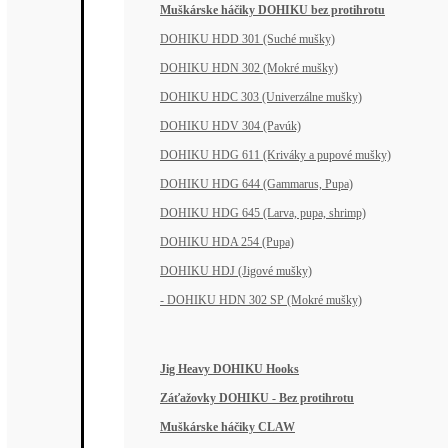
Muškárske háčiky DOHIKU bez protihrotu
DOHIKU HDD 301 (Suché mušky)
DOHIKU HDN 302 (Mokré mušky)
DOHIKU HDC 303 (Univerzálne mušky)
DOHIKU HDV 304 (Pavúk)
DOHIKU HDG 611 (Kriváky a pupové mušky)
DOHIKU HDG 644 (Gammarus, Pupa)
DOHIKU HDG 645 (Larva, pupa, shrimp)
DOHIKU HDA 254 (Pupa)
DOHIKU HDJ (Jigové mušky)
- DOHIKU HDN 302 SP (Mokré mušky)
Jig Heavy DOHIKU Hooks
Záťažovky DOHIKU - Bez protihrotu
Muškárske háčiky CLAW