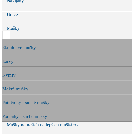
Navijáky
Udice
Mušky
Zlatohlavé mušky
Larvy
Nymfy
Mokré mušky
Potočníky - suché mušky
Podenky - suché mušky
Mušky od našich najlepších muškárov