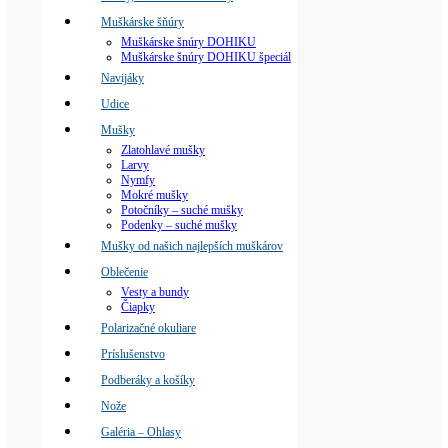
Muškárske šňúry
Muškárske šnúry DOHIKU
Muškárske šnúry DOHIKU špeciál
Navijáky
Udice
Mušky
Zlatohlavé mušky
Larvy
Nymfy
Mokré mušky
Potočníky – suché mušky
Podenky – suché mušky
Mušky od našich najlepších muškárov
Oblečenie
Vesty a bundy
Čiapky
Polarizačné okuliare
Príslušenstvo
Podberáky a košíky
Nože
Galéria – Ohlasy