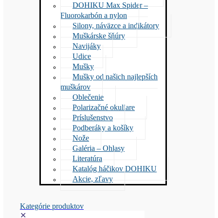
DOHIKU Max Spider –
Fluorokarbón a nylon
Silony, náväzce a indikátory
Muškárske šňúry
Navijáky
Udice
Mušky
Mušky od našich najlepších
muškárov
Oblečenie
Polarizačné okuliare
Príslušenstvo
Podberáky a košíky
Nože
Galéria – Ohlasy
Literatúra
Katalóg háčikov DOHIKU
Akcie, zľavy
Kategórie produktov
✕