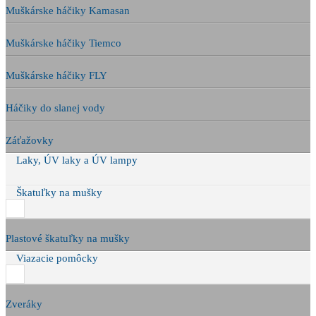
Muškárske háčiky Kamasan
Muškárske háčiky Tiemco
Muškárske háčiky FLY
Háčiky do slanej vody
Záťažovky
Laky, ÚV laky a ÚV lampy
Škatuľky na mušky
Plastové škatuľky na mušky
Viazacie pomôcky
Zveráky