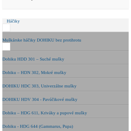
Háčiky
Muškárske háčiky DOHIKU bez protihrotu
Dohiku HDD 301 – Suché mušky
Dohiku – HDN 302, Mokré mušky
DOHIKU HDC 303, Univerzálne mušky
DOHIKU HDV 304 - Pavúčikové mušky
Dohiku – HDG 611, Kriváky a pupové mušky
Dohiku - HDG 644 (Gammarus, Pupa)