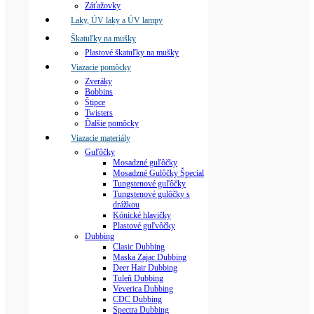
Záťažovky
Laky, ÚV laky a ÚV lampy
Škatuľky na mušky
Plastové škatuľky na mušky
Viazacie pomôcky
Zveráky
Bobbins
Štipce
Twisters
Ďalšie pomôcky
Viazacie materiály
Guľôčky
Mosadzné guľôčky
Mosadzné Gulôčky Špecial
Tungstenové guľôčky
Tungstenové gulôčky s
drážkou
Kónické hlavičky
Plastové guľvôčky
Dubbing
Clasic Dubbing
Maska Zajac Dubbing
Deer Hair Dubbing
Tuleň Dubbing
Veverica Dubbing
CDC Dubbing
Spectra Dubbing