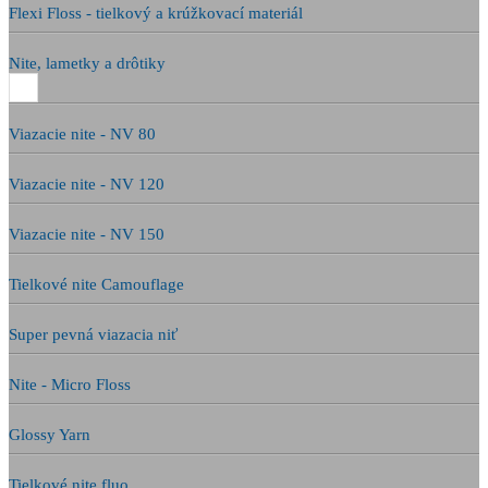
Flexi Floss - tielkový a krúžkovací materiál
Nite, lametky a drôtiky
Viazacie nite - NV 80
Viazacie nite - NV 120
Viazacie nite - NV 150
Tielkové nite Camouflage
Super pevná viazacia niť
Nite - Micro Floss
Glossy Yarn
Tielkové nite fluo