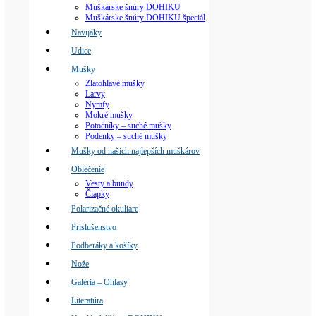
Muškárske šnúry DOHIKU
Muškárske šnúry DOHIKU špeciál
Navijáky
Udice
Mušky
Zlatohlavé mušky
Larvy
Nymfy
Mokré mušky
Potočníky – suché mušky
Podenky – suché mušky
Mušky od našich najlepších muškárov
Oblečenie
Vesty a bundy
Čiapky
Polarizačné okuliare
Príslušenstvo
Podberáky a košíky
Nože
Galéria – Ohlasy
Literatúra