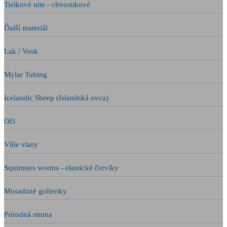
Tielkové nite - chvostikové
Ďalší materiál
Lak / Vosk
Mylar Tubing
Icelandic Sheep (Islandská ovca)
Oči
Vílie vlasy
Squirmies worms - elastické červíky
Mosadzné golieriky
Prírodná struna