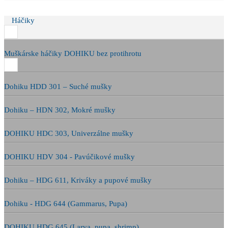
Háčiky
Muškárske háčiky DOHIKU bez protihrotu
Dohiku HDD 301 – Suché mušky
Dohiku – HDN 302, Mokré mušky
DOHIKU HDC 303, Univerzálne mušky
DOHIKU HDV 304 - Pavúčikové mušky
Dohiku – HDG 611, Kriváky a pupové mušky
Dohiku - HDG 644 (Gammarus, Pupa)
DOHIKU HDG 645 (Larva, pupa, shrimp)