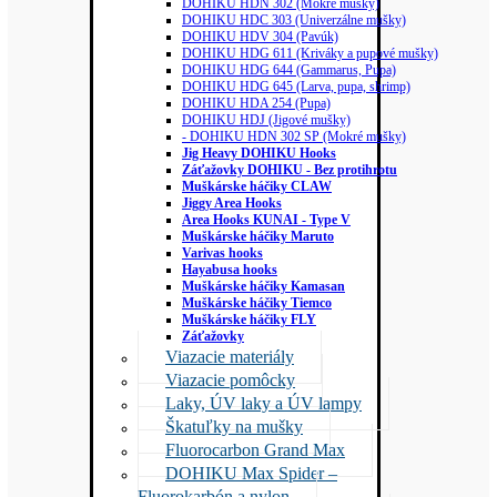
DOHIKU HDN 302 (Mokré mušky)
DOHIKU HDC 303 (Univerzálne mušky)
DOHIKU HDV 304 (Pavúk)
DOHIKU HDG 611 (Kriváky a pupové mušky)
DOHIKU HDG 644 (Gammarus, Pupa)
DOHIKU HDG 645 (Larva, pupa, shrimp)
DOHIKU HDA 254 (Pupa)
DOHIKU HDJ (Jigové mušky)
- DOHIKU HDN 302 SP (Mokré mušky)
Jig Heavy DOHIKU Hooks
Záťažovky DOHIKU - Bez protihrotu
Muškárske háčiky CLAW
Jiggy Area Hooks
Area Hooks KUNAI - Type V
Muškárske háčiky Maruto
Varivas hooks
Hayabusa hooks
Muškárske háčiky Kamasan
Muškárske háčiky Tiemco
Muškárske háčiky FLY
Záťažovky
Viazacie materiály
Viazacie pomôcky
Laky, ÚV laky a ÚV lampy
Škatuľky na mušky
Fluorocarbon Grand Max
DOHIKU Max Spider –
Fluorokarbón a nylon