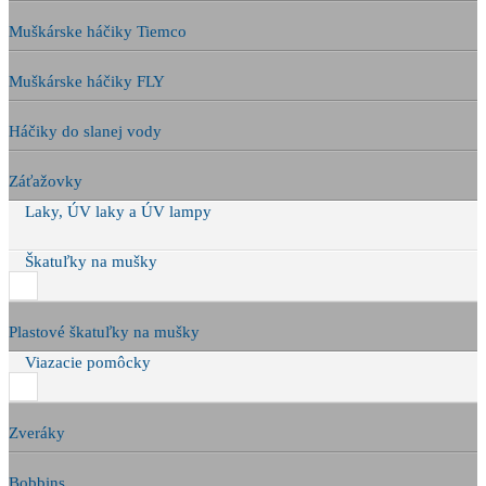
Muškárske háčiky Tiemco
Muškárske háčiky FLY
Háčiky do slanej vody
Záťažovky
Laky, ÚV laky a ÚV lampy
Škatuľky na mušky
Plastové škatuľky na mušky
Viazacie pomôcky
Zveráky
Bobbins