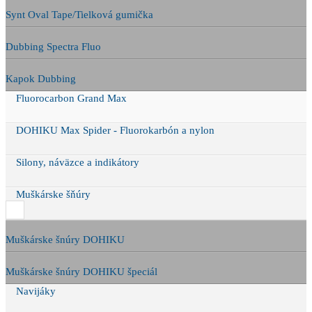
Synt Oval Tape/Tielková gumička
Dubbing Spectra Fluo
Kapok Dubbing
Fluorocarbon Grand Max
DOHIKU Max Spider - Fluorokarbón a nylon
Silony, náväzce a indikátory
Muškárske šňúry
Muškárske šnúry DOHIKU
Muškárske šnúry DOHIKU špeciál
Navijáky