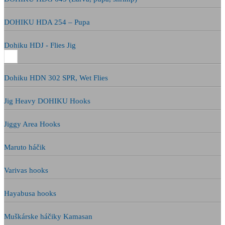
DOHIKU HDA 254 – Pupa
Dohiku HDJ - Flies Jig
Dohiku HDN 302 SPR, Wet Flies
Jig Heavy DOHIKU Hooks
Jiggy Area Hooks
Maruto háčik
Varivas hooks
Hayabusa hooks
Muškárske háčiky Kamasan