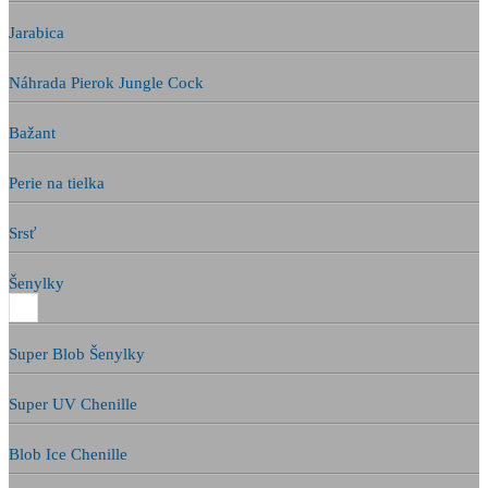
Jarabica
Náhrada Pierok Jungle Cock
Bažant
Perie na tielka
Srsť
Šenylky
Super Blob Šenylky
Super UV Chenille
Blob Ice Chenille