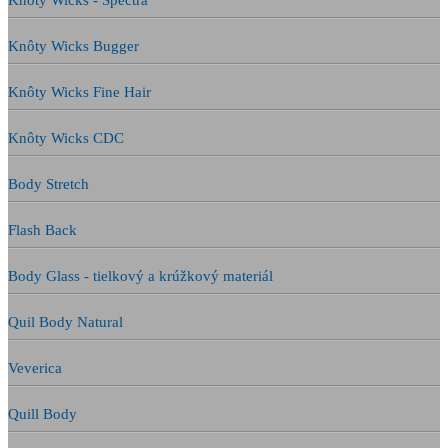
Knôty Wicks - Spectra
Knôty Wicks Bugger
Knôty Wicks Fine Hair
Knôty Wicks CDC
Body Stretch
Flash Back
Body Glass - tielkový a krúžkový materiál
Quil Body Natural
Veverica
Quill Body