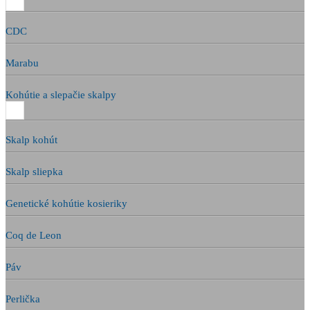
CDC
Marabu
Kohútie a slepačie skalpy
Skalp kohút
Skalp sliepka
Genetické kohútie kosieriky
Coq de Leon
Páv
Perlička