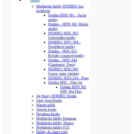
Háčiky
Muškárske háčiky DOHIKU bez
protihrotu
Dohiku HDD 301 – Suché
mušky
Dohiku – HDN 302, Mokré
mušky
DOHIKU HDC 303,
Univerzálne mušky
DOHIKU HDV 304 –
Pavúčikové mušky
Dohiku – HDG 611,
Kriváky a pupové mušky
Dohiku – HDG 644
(Gammarus, Pupa)
DOHIKU HDG 645
(Larva, pupa, shrimp)
DOHIKU HDA 254 – Pupa
Dohiku HDJ – Flies Jig
Dohiku HDN 302
SPR, Wet Flies
Jig Heavy DOHIKU Hooks
Jiggy Area Hooks
Maruto háčik
Varivas hooks
Hayabusa hooks
Muškárske háčiky Kamasan
Muškárske háčiky Tiemco
Muškárske háčiky FLY
Háčiky do slanej vody