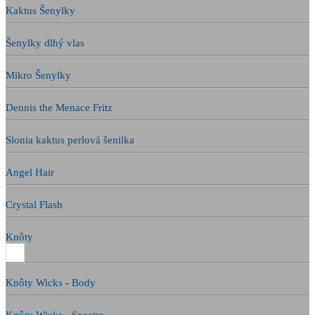
Kaktus Šenylky
Šenylky dlhý vlas
Mikro Šenylky
Dennis the Menace Fritz
Slonia kaktus perlová šenilka
Angel Hair
Crystal Flash
Knôty
Knôty Wicks - Body