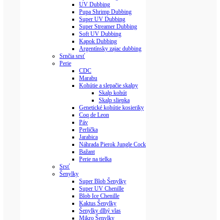
UV Dubbing
Pupa Shrimp Dubbing
Super UV Dubbing
Super Streamer Dubbing
Soft UV Dubbing
Kapok Dubbing
Argentínsky zajac dubbing
Srnčia srsť
Perie
CDC
Marabu
Kohútie a slepačie skalpy
Skalp kohút
Skalp sliepka
Genetické kohútie kosieriky
Coq de Leon
Páv
Perlička
Jarabica
Náhrada Pierok Jungle Cock
Bažant
Perie na tielka
Srsť
Šenylky
Super Blob Šenylky
Super UV Chenille
Blob Ice Chenille
Kaktus Šenylky
Šenylky dlhý vlas
Mikro Šenylky