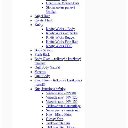
Dennis the Menace Fritz
Slonia kaktus perlová
šenilka
Angel Hair
Crystal Flash
Knôty
Knôty Wicks – Body
Knôty Wicks – Spectra
Knôty Wicks Bugger
Knôty Wicks Fine Hair
Knôty Wicks CDC
Body Stretch
Flash Back
Body Glass – tielkový a krúžkový
materiál
Quil Body Natural
Veverica
Quill Body
Flexi Floss – tielkový a krúžkovací
materiál
Nite, lametky a drôtiky
Viazacie nite – NV 80
Viazacie nite – NV 120
Viazacie nite – NV 150
Tielkové nite Camouflage
Super pevná viazacia niť
Nite – Micro Floss
Glossy Yarn
Tielkové nite fluo
Tielkové nite – Floss