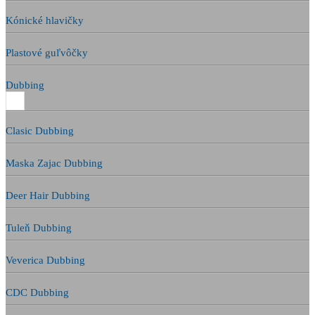
Kónické hlavičky
Plastové guľvôčky
Dubbing
Clasic Dubbing
Maska Zajac Dubbing
Deer Hair Dubbing
Tuleň Dubbing
Veverica Dubbing
CDC Dubbing