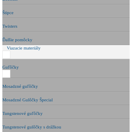
Štipce
Twisters
Ďalšie pomôcky
Viazacie materiály
Guľôčky
Mosadzné guľôčky
Mosadzné Gulôčky Špecial
Tungstenové guľôčky
Tungstenové gulôčky s drážkou