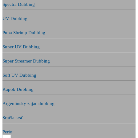
Spectra Dubbing
UV Dubbing
Pupa Shrimp Dubbing
Super UV Dubbing
Super Streamer Dubbing
Soft UV Dubbing
Kapok Dubbing
Argentínsky zajac dubbing
Srnčia srsť
Perie