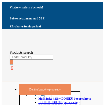
Vitajte v našom obchode!
Poštovné zdarma nad 70 €
Záruka vrátenia peňazí
Products search
0
Dohiku kategórie produktov
Háčiky
Muškárske háčiky DOHIKU bez protihrotu
DOHIKU HDD 301 (Suché mušky)