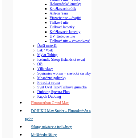
Holografické lametky
Kružkovací drôtik
Antron Yarn
Viazacie nite – dvojité
Tielkové nite
Tielkové lametky
Krúžkovacie lametky
UV Tielkové nite
Tielkové nite – chvostikové
Ďalší materiál
Lak / Vosk
Mylar Tubing
Icelandic Sheep (Islandská ovca)
Oči
Vílie vlasy
Squirmies worms – elastické červíky
Mosadzné golieriky
Prírodná struna
Synt Oval Tape/Tielková gumička
Dubbing Spectra Fluo
Kapok Dubbing
Fluorocarbon Grand Max
DOHIKU Max Spider – Fluorokarbón a
nylon
Silony, náväzce a indikátory
Muškárske šňúry