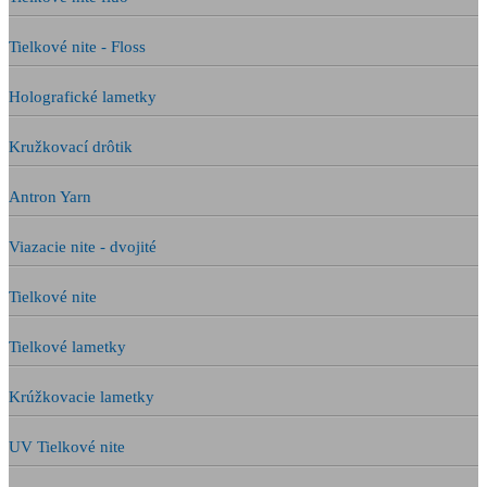
Tielkové nite - Floss
Holografické lametky
Kružkovací drôtik
Antron Yarn
Viazacie nite - dvojité
Tielkové nite
Tielkové lametky
Krúžkovacie lametky
UV Tielkové nite