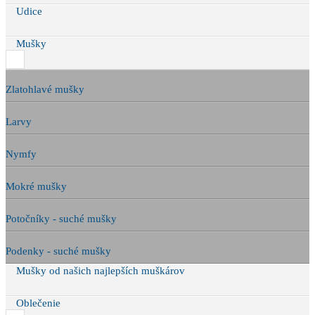
Udice
Mušky
Zlatohlavé mušky
Larvy
Nymfy
Mokré mušky
Potočníky - suché mušky
Podenky - suché mušky
Mušky od našich najlepších muškárov
Oblečenie